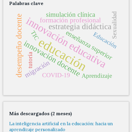
Palabras clave
simulación clínica
Sexualidad
desempeño docente
innovación educativa
formación profesional
estrategia didáctica
enseñanza superior
TIC
Educación
educación
innovación docente
tutoría
migración
COVID-19
Aprendizaje
Más descargados (2 meses)
La inteligencia artificial en la educación: hacia un
aprendizaje personalizado