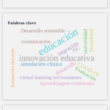
Palabras clave
educación
Desarrollo sostenible
Sexualidad
universidad
comunicación
migración
TIC
formación docente
innovación educativa
desarrollo
simulación clínica
COVID-19
Evaluación
virtual learning environments
Aprendizagem combinada