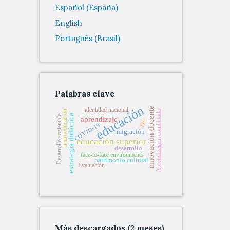
Español (España)
English
Português (Brasil)
Palabras clave
educación
innovación docente
identidad nacional
neuroeducación
Aprendizagem combinada
estrategia didáctica
Desarrollo sostenible
aprendizaje
TIC
COVID-19
migración
educación superior
desarrollo
face-to-face environments
patrimonio cultural
Evaluación
Más descargados (2 meses)