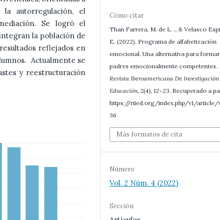
la autorregulación, el
Cómo citar
mediación. Se logró el
Than Farrera, M. de L. ., & Velasco Esp
integran la población de
E. (2022). Programa de alfabetización
 resultados reflejados en
emocional. Una alternativa para formar
alumnos. Actualmente se
padres emocionalmente competentes.
justes y reestructuración
Revista Iberoamericana De Investigación
Educación
,
2
(4), 12–23. Recuperado a pa
https://riied.org/index.php/v1/article
36
Más formatos de cita
Número
Vol. 2 Núm. 4 (2022)
Sección
Artículos