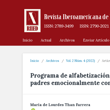
Inicio
Actual
Archivos
Enviar Artículo
Inicio
/
Archivos
/
Vol. 2 Núm. 4 (2022)
/
Artíc
Programa de alfabetización
padres emocionalmente co
María de Lourdes Than Farrera