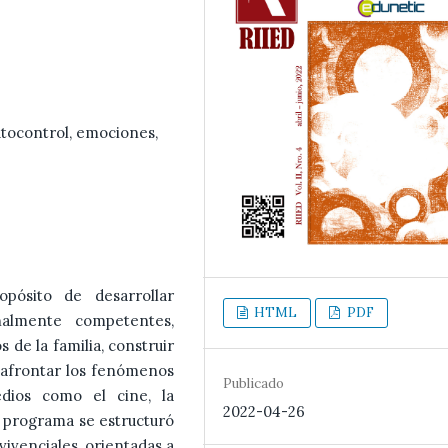
utocontrol, emociones,
pósito de desarrollar
HTML
PDF
nalmente competentes,
 de la familia, construir
n afrontar los fenómenos
Publicado
edios como el cine, la
2022-04-26
el programa se estructuró
vivenciales, orientadas a