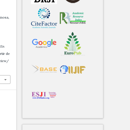
inosa,
 En
rtir de
/view/