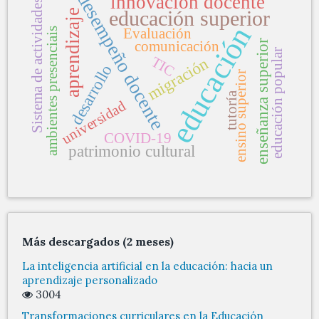
desempeño docente
innovación docente
Sistema de actividades
aprendizaje
educación superior
educación
ambientes presenciais
Evaluación
enseñanza superior
comunicación
educación popular
TIC
migración
desarrollo
ensino superior
tutoría
universidad
COVID-19
patrimonio cultural
Más descargados (2 meses)
La inteligencia artificial en la educación: hacia un
aprendizaje personalizado
3004
Transformaciones curriculares en la Educación