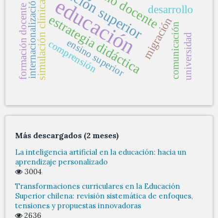
educación superior
educación
internacionalización
simulación clínica
formación docente
desarrollo
estrategia didáctica
migración
comunicación
universidad
ensino superior
comprensión
Más descargados (2 meses)
La inteligencia artificial en la educación: hacia un
aprendizaje personalizado
3004
Transformaciones curriculares en la Educación
Superior chilena: revisión sistemática de enfoques,
tensiones y propuestas innovadoras
2636