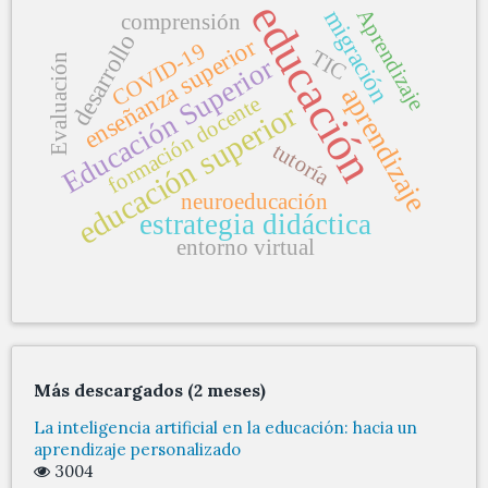
educación
migración
Aprendizaje
comprensión
desarrollo
enseñanza superior
COVID-19
TIC
Evaluación
Educación Superior
aprendizaje
formación docente
educación superior
tutoría
neuroeducación
estrategia didáctica
entorno virtual
Más descargados (2 meses)
La inteligencia artificial en la educación: hacia un
aprendizaje personalizado
3004